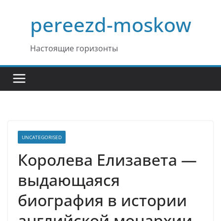
Перейти
pereezd-moskow
к
содержимому
Настоящие горизонты
UNCATEGORISED
Королева Елизавета —
выдающаяся
биография в истории
английской монархии