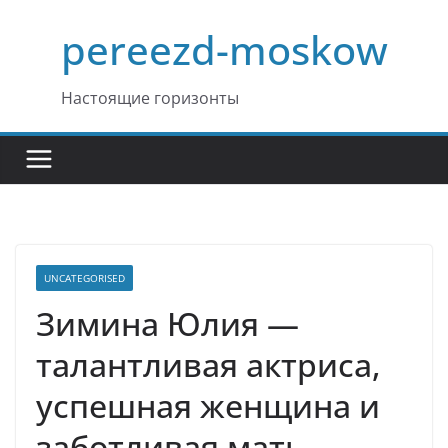
Перейти
pereezd-moskow
к
содержимому
Настоящие горизонты
UNCATEGORISED
Зимина Юлия —
талантливая актриса,
успешная женщина и
заботливая мать —