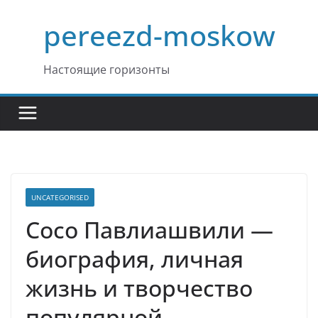
Перейти
pereezd-moskow
к
содержимому
Настоящие горизонты
UNCATEGORISED
Сосо Павлиашвили —
биография, личная
жизнь и творчество
популярной