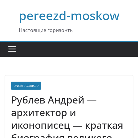
Перейти
pereezd-moskow
к
содержимому
Настоящие горизонты
UNCATEGORISED
Рублев Андрей —
архитектор и
иконописец — краткая
биография великого