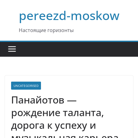
Перейти
pereezd-moskow
к
содержимому
Настоящие горизонты
UNCATEGORISED
Панайотов —
рождение таланта,
дорога к успеху и
музыкальная карьера