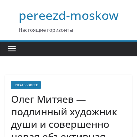
Перейти
pereezd-moskow
к
содержимому
Настоящие горизонты
UNCATEGORISED
Олег Митяев —
подлинный художник
души и совершенно
новая объективная