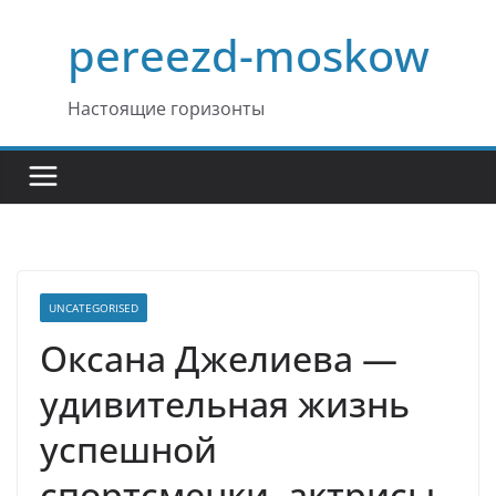
Перейти
pereezd-moskow
к
содержимому
Настоящие горизонты
UNCATEGORISED
Оксана Джелиева —
удивительная жизнь
успешной
спортсменки, актрисы