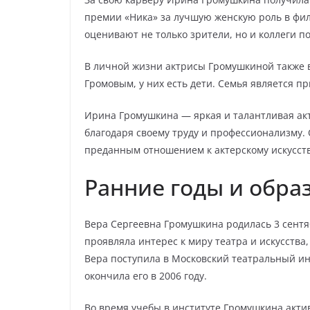
премии «Ника» за лучшую женскую роль в фил
оценивают не только зрители, но и коллеги по
В личной жизни актрисы Громушкиной также в
Громовым, у них есть дети. Семья является п
Ирина Громушкина — яркая и талантливая акт
благодаря своему труду и профессионализму.
преданным отношением к актерскому искусств
Ранние годы и обра
Вера Сергеевна Громушкина родилась 3 сентяб
проявляла интерес к миру театра и искусства
Вера поступила в Московский театральный ин
окончила его в 2006 году.
Во время учебы в институте Громушкина актив