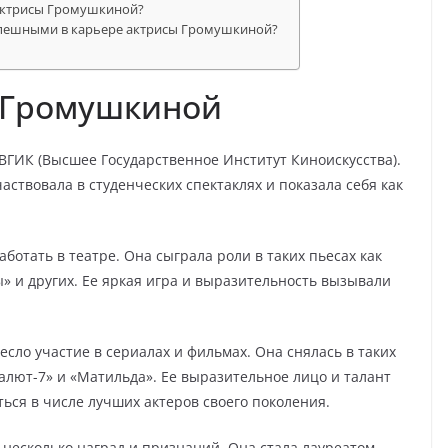
 актрисы Громушкиной?
спешными в карьере актрисы Громушкиной?
 Громушкиной
ВГИК (Высшее Государственное Институт Киноискусства).
аствовала в студенческих спектаклях и показала себя как
отать в театре. Она сыграла роли в таких пьесах как
» и других. Ее яркая игра и выразительность вызывали
сло участие в сериалах и фильмах. Она снялась в таких
алют-7» и «Матильда». Ее выразительное лицо и талант
ться в числе лучших актеров своего поколения.
несколько наград и признаний. Она стала лауреатом