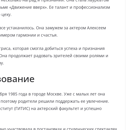
ьме «Движение вверх». Ее талант и профессионализм
 цеху.
се устаканилось. Она замужем за актером Алексеем
римером гармонии и счастья.
риса, которая смогла добиться успеха и признания
 Она продолжает радовать зрителей своими ролями и
у.
зование
ря 1985 года в городе Москве. Уже с малых лет она
, поэтому родители решили поддержать ее увлечение.
ститут (ГИТИС) на актерский факультет и успешно
но участвовала в постановках и студенческих спектаклях,