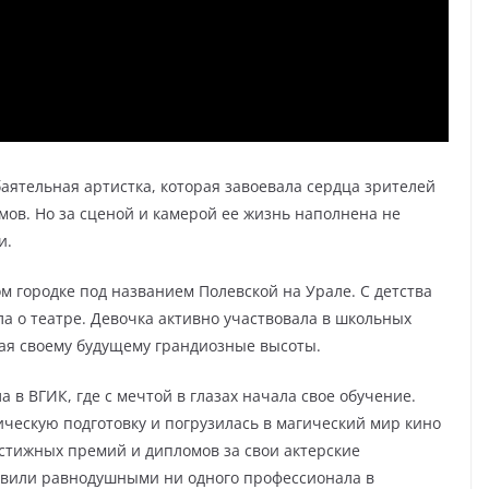
аятельная артистка, которая завоевала сердца зрителей
мов. Но за сценой и камерой ее жизнь наполнена не
и.
ом городке под названием Полевской на Урале. С детства
а о театре. Девочка активно участвовала в школьных
кая своему будущему грандиозные высоты.
в ВГИК, где с мечтой в глазах начала свое обучение.
ческую подготовку и погрузилась в магический мир кино
естижных премий и дипломов за свои актерские
тавили равнодушными ни одного профессионала в