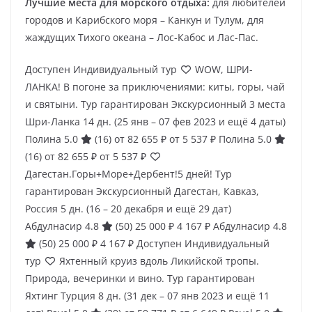
Лучшие места для морского отдыха:
для любителей
городов и Карибского моря – Канкун и Тулум, для
жаждущих Тихого океана – Лос-Кабос и Лас-Пас.
Доступен Индивидуальный тур
WOW, ШРИ-
ЛАНКА! В погоне за приключениями: киты, горы, чай
и святыни. Тур гарантирован Экскурсионный 3 места
Шри-Ланка
14 дн.
(25 янв – 07 фев 2023 и ещё 4 даты)
Полина 5.0
(16)
от 82 655 ₽
от 5 537 ₽
Полина 5.0
(16)
от 82 655 ₽
от 5 537 ₽
Дагестан.Горы+Море+Дербент!5 дней! Тур
гарантирован Экскурсионный Дагестан, Кавказ,
Россия
5 дн.
(16 – 20 декабря и ещё 29 дат)
Абдулнасир 4.8
(50)
25 000 ₽
4 167 ₽
Абдулнасир 4.8
(50)
25 000 ₽
4 167 ₽
Доступен Индивидуальный
тур
Яхтенный круиз вдоль Ликийской тропы.
Природа, вечеринки и вино. Тур гарантирован
Яхтинг Турция
8 дн.
(31 дек – 07 янв 2023 и ещё 11