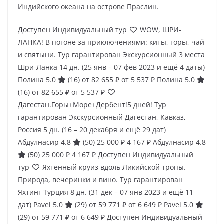
Индийского океана на острове Праслин.
Доступен Индивидуальный тур
WOW, ШРИ-
ЛАНКА! В погоне за приключениями: киты, горы, чай
и святыни. Тур гарантирован Экскурсионный 3 места
Шри-Ланка
14 дн.
(25 янв – 07 фев 2023 и ещё 4 даты)
Полина 5.0
(16)
от 82 655 ₽
от 5 537 ₽
Полина 5.0
(16)
от 82 655 ₽
от 5 537 ₽
Дагестан.Горы+Море+Дербент!5 дней! Тур
гарантирован Экскурсионный Дагестан, Кавказ,
Россия
5 дн.
(16 – 20 декабря и ещё 29 дат)
Абдулнасир 4.8
(50)
25 000 ₽
4 167 ₽
Абдулнасир 4.8
(50)
25 000 ₽
4 167 ₽
Доступен Индивидуальный
тур
Яхтенный круиз вдоль Ликийской тропы.
Природа, вечеринки и вино. Тур гарантирован
Яхтинг Турция
8 дн.
(31 дек – 07 янв 2023 и ещё 11
дат)
Pavel 5.0
(29)
от 59 771 ₽
от 6 649 ₽
Pavel 5.0
(29)
от 59 771 ₽
от 6 649 ₽
Доступен Индивидуальный