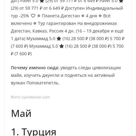
дат)
Pavel 5.0
(29)
от 59 771 ₽
от 6 649 ₽
Pavel 5.0
(29)
от 59 771 ₽
от 6 649 ₽
Доступен Индивидуальный
тур
-25%
✵ Планета Дагестан ✵ 4 дня ✵ Всё
включено ✵ Тур гарантирован На внедорожниках
Дагестан, Кавказ, Россия
4 дн.
(16 – 19 декабря и ещё
1 дата)
Мухаммад 5.0
(16)
28 500 ₽
(38 000 ₽)
5 700 ₽
(7 600 ₽)
Мухаммад 5.0
(16)
28 500 ₽
(38 000 ₽)
5 700
₽
(7 600 ₽)
Почему именно сюда:
увидеть следы цивилизации
майя, изучить джунгли и подняться на активный
вулкан Попокатепетль.
Фото: ryandonner.com
Май
1. Турция