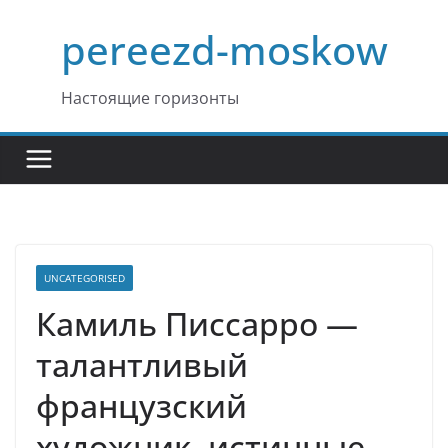
Перейти
pereezd-moskow
к
содержимому
Настоящие горизонты
UNCATEGORISED
Камиль Писсарро —
талантливый
французский
художник, истинные