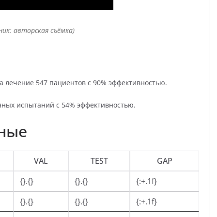
ник: авторская съёмка)
ла лечение 547 пациентов с 90% эффективностью.
инных испытаний с 54% эффективностью.
нные
VAL
TEST
GAP
{}.{}
{}.{}
{:+.1f}
{}.{}
{}.{}
{:+.1f}