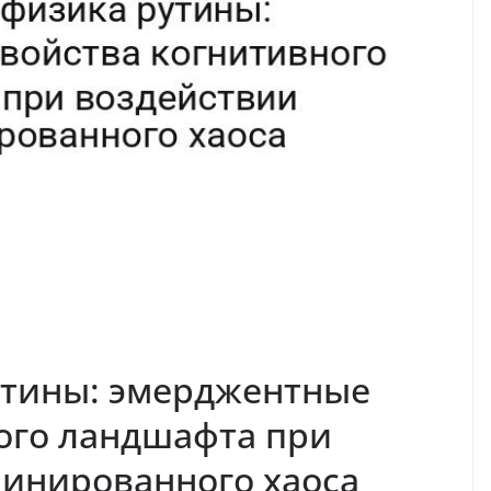
утины: эмерджентные
ого ландшафта при
минированного хаоса