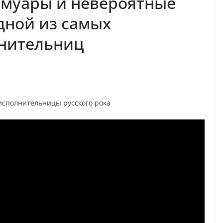
емуары и невероятные
дной из самых
нительниц