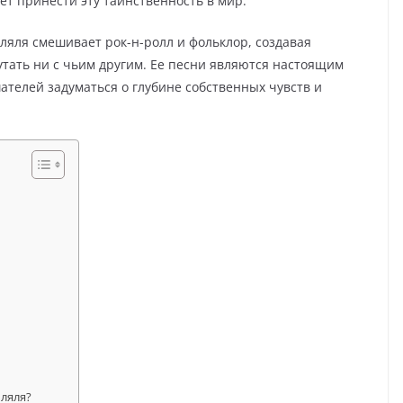
ет принести эту таинственность в мир.
 ляля смешивает рок-н-ролл и фольклор, создавая
утать ни с чьим другим. Ее песни являются настоящим
телей задуматься о глубине собственных чувств и
 ляля?