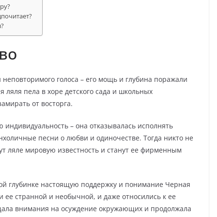
еру?
дпочитает?
я?
тво
й неповторимого голоса – его мощь и глубина поражали
я ляля пела в хоре детского сада и школьных
замирать от восторга.
ю индивидуальность – она отказывалась исполнять
холичные песни о любви и одиночестве. Тогда никто не
сут ляле мировую известность и станут ее фирменным
ной глубинке настоящую поддержку и понимание Черная
 ее странной и необычной, и даже относились к ее
ащала внимания на осуждение окружающих и продолжала