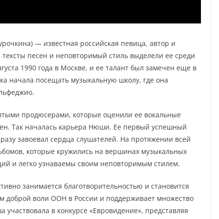
рочкина) — известная российская певица, автор и
 тексты песен и неповторимый стиль выделели ее среди
густа 1990 года в Москве, и ее талант был замечен еще в
чка начала посещать музыкальную школу, где она
ольфеджио.
итыми продюсерами, которые оценили ее вокальные
сен. Так началась карьера Нюши. Ее первый успешный
сразу завоевал сердца слушателей. На протяжении всей
ьбомов, которые кружились на вершинах музыкальных
ций и легко узнаваемы своим неповторимым стилем.
тивно занимается благотворительностью и становится
ом доброй воли ООН в России и поддерживает множество
а участвовала в конкурсе «Евровидение», представляя