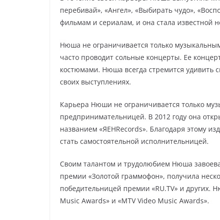
перебивай», «Ангел», «Выбирать чудо», «Восп
фильмам и сериалам, и она стала известной не
Нюша не ограничивается только музыкальными
часто проводит сольные концерты. Ее конце
костюмами. Нюша всегда стремится удивить с
своих выступлениях.
Карьера Нюши не ограничивается только муз
предпринимательницей. В 2012 году она откр
названием «ЯEНRecords». Благодаря этому из
стать самостоятельной исполнительницей.
Своим талантом и трудолюбием Нюша завоева
премии «Золотой граммофон», получила неско
победительницей премии «RU.TV» и других. 
Music Awards» и «MTV Video Music Awards».