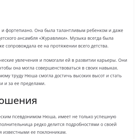
и и фортепиано. Она была талантливым ребенком и даже
детского ансамбля «Журавлики». Музыка всегда была
ыке сопровождала ее на протяжении всего детства.
еские увлечения и помогали ей в развитии карьеры. Они
чтобы она могла совершенствоваться в своих навыках.
мому труду Нюша смогла достичь высоких высот и стать
и и за ее пределами.
ношения
ческим псевдонимом Нюша, имеет не только успешную
полнительница редко делится подробностями о своей
я известными ее поклонникам.