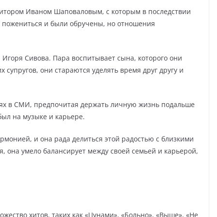
зитором Иваном Шаповаловым, с которым в последствии
и пожениться и были обручены, но отношения
 Игоря Сивова. Пара воспитывает сына, которого они
х супругов, они стараются уделять время друг другу и
ях в СМИ, предпочитая держать личную жизнь подальше
был на музыке и карьере.
монией, и она рада делиться этой радостью с близкими
, она умело балансирует между своей семьей и карьерой,
ество хитов, таких как «Цунами», «Больно», «Выше», «Не