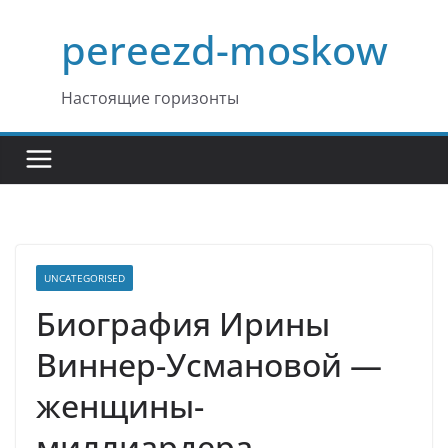
Перейти
pereezd-moskow
к
содержимому
Настоящие горизонты
UNCATEGORISED
Биография Ирины
Виннер-Усмановой —
женщины-
миллиардера,