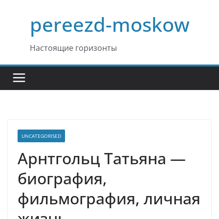
Перейти
pereezd-moskow
к
содержимому
Настоящие горизонты
UNCATEGORISED
Арнтгольц Татьяна —
биография,
фильмография, личная
жизнь