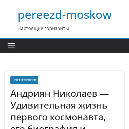
Перейти
pereezd-moskow
к
содержимому
Настоящие горизонты
UNCATEGORISED
Андриян Николаев —
Удивительная жизнь
первого космонавта,
его биография и